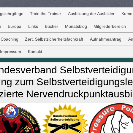
ngslehrgänge
Train the Trainer
Ausbildung der Ausbilder
Kurse
n
Europa
Links
Bücher
Monatsblog
Mitgliederbereich
t Coaching
Zert. Selbstsicherheitsfachkraft
Aufnahmeantrag
An
Impressum
Kontakt
ndesverband Selbstverteidig
ng zum Selbstverteidigungsle
fizierte Nervendruckpunktausb