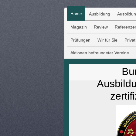
Home
Ausbildung
Ausbildu
Magazin
Review
Referenze
Prüfungen
Wir für Sie
Priva
Aktionen befreundeter Vereine
Bu
Ausbildu
zerti