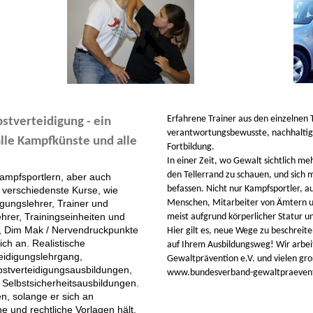
Erfahrene Trainer aus den einzelnen
stverteidigung - ein
verantwortungsbewusste, nachhaltige,
alle Kampfkünste und alle
Fortbildung.
In einer Zeit, wo Gewalt sichtlich me
den Tellerrand zu schauen, und sich m
 Kampfsportlern, aber auch
befassen. Nicht nur Kampfsportler, 
 verschiedenste Kurse, wie
gungslehrer, Trainer und
Menschen, Mitarbeiter von Ämtern u
hrer, Trainingseinheiten und
meist aufgrund körperlicher Statur un
u, Dim Mak / Nervendruckpunkte
Hier gilt es, neue Wege zu beschreiten
h an. Realistische
auf Ihrem Ausbildungsweg! Wir arbe
teidigungslehrgang,
Gewaltprävention e.V. und vielen gr
bstverteidigungsausbildungen,
www.bundesverband-gewaltpraevent
Selbstsicherheitsausbildungen.
en, solange er sich an
e und rechtliche Vorlagen hält.